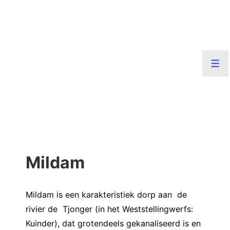
↓
Doorgaan
naar
hoofdinhoud
Men
Mildam
Mildam is een karakteristiek dorp aan de
rivier de Tjonger (in het Weststellingwerfs:
Kuinder), dat grotendeels gekanaliseerd is en