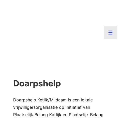
↓
Doorgaan
naar
hoofdinhoud
Men
Doarpshelp
Doarpshelp Ketlik/Mildaam is een lokale
vrijwilligersorganisatie op initiatief van
Plaatselijk Belang Katlijk en Plaatselijk Belang