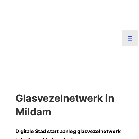
↓
Doorgaan
naar
hoofdinhoud
Men
Glasvezelnetwerk in
Mildam
Digitale Stad start aanleg glasvezelnetwerk