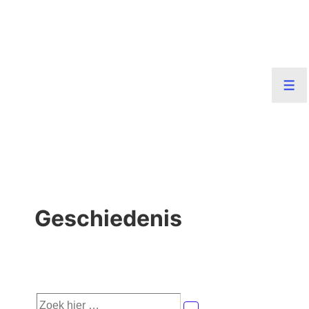
↓
Doorgaan
naar
hoofdinhoud
Men
Geschiedenis
Zoek